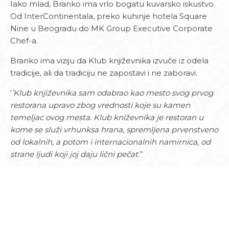
Iako mlad, Branko ima vrlo bogatu kuvarsko iskustvo.
Od InterContinentala, preko kuhinje hotela Square
Nine u Beogradu do MK Group Executive Corporate
Chef-a.
Branko ima viziju da Klub književnika izvuče iz odela
tradicije, ali da tradiciju ne zapostavi i ne zaboravi.
‘
’Klub književnika sam odabrao kao mesto svog prvog
restorana upravo zbog vrednosti koje su kamen
temeljac ovog mesta.
Klub kniževnika je restoran u
kome se služi vrhunksa hrana, spremljena prvenstveno
od lokalnih, a potom i internacionalnih namirnica, od
strane ljudi koji joj daju lični pečat
.’’
Ovaj projekat doneo je agenciji PREVENTER nagradu
DISRUPT 2020 za inovacije u komunikaciji.
Foto: Ivan Pleskonjić
www.klubknjizevnika.rs