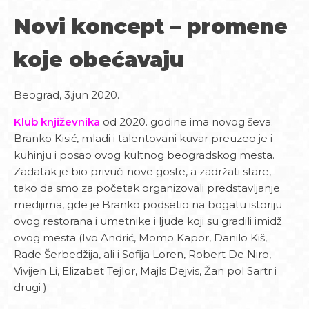
Novi koncept – promene
koje obećavaju
Beograd, 3.jun 2020.
Klub književnika
od 2020. godine ima novog ševa.
Branko Kisić, mladi i talentovani kuvar preuzeo je i
kuhinju i posao ovog kultnog beogradskog mesta.
Zadatak je bio privući nove goste, a zadržati stare,
tako da smo za početak organizovali predstavljanje
medijima, gde je Branko podsetio na bogatu istoriju
ovog restorana i umetnike i ljude koji su gradili imidž
ovog mesta (Ivo Andrić, Momo Kapor, Danilo Kiš,
Rade Šerbedžija, ali i Sofija Loren, Robert De Niro,
Vivijen Li, Elizabet Tejlor, Majls Dejvis, Žan pol Sartr i
drugi )