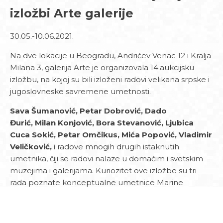
izložbi Arte galerije
30.05.-10.06.2021.
Na dve lokacije u Beogradu, Andrićev Venac 12 i Kralja
Milana 3, galerija Arte je organizovala 14.aukcijsku
izložbu, na kojoj su bili izloženi radovi velikana srpske i
jugoslovneske savremene umetnosti.
Sava Šumanović, Petar Dobrović, Dado
Đurić, Milan Konjović, Bora Stevanović, Ljubica
Cuca Sokić, Petar Omčikus, Mića Popović, Vladimir
Veličković,
i radove mnogih drugih istaknutih
umetnika, čiji se radovi nalaze u domaćim i svetskim
muzejima i galerijama. Kuriozitet ove izložbe su tri
rada poznate konceptualne umetnice Marine
Abramović, iz njenog ranog, slikarskog perioda.
Izložbama svoje kolekcije umetničkih radova,
ARTE