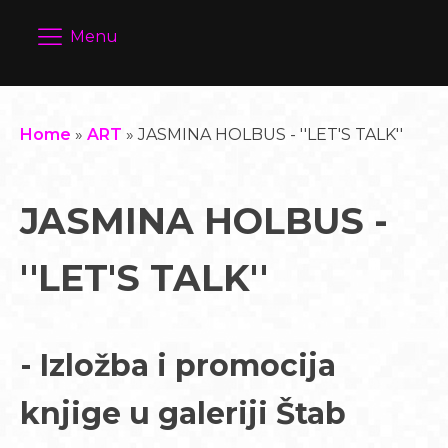
Menu
Home
»
ART
»
JASMINA HOLBUS - ''LET'S TALK''
JASMINA HOLBUS -
''LET'S TALK''
- Izložba i promocija
knjige u galeriji Štab