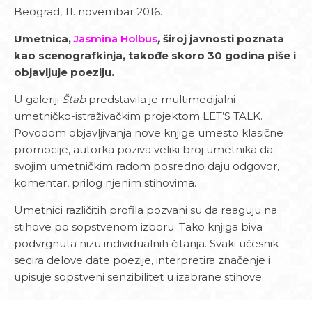
Beograd, 11. novembar 2016.
Umetnica,
Jasmina Holbus
,
široj javnosti poznata
kao scenografkinja, takođe skoro 30 godina piše i
objavljuje poeziju.
U galeriji
Štab
predstavila je multimedijalni
umetničko-istraživačkim projektom LET’S TALK.
Povodom objavljivanja nove knjige umesto klasične
promocije, autorka poziva veliki broj umetnika da
svojim umetničkim radom posredno daju odgovor,
komentar, prilog njenim stihovima.
Umetnici različitih profila pozvani su da reaguju na
stihove po sopstvenom izboru. Tako knjiga biva
podvrgnuta nizu individualnih čitanja. Svaki učesnik
secira delove date poezije, interpretira značenje i
upisuje sopstveni senzibilitet u izabrane stihove.
Među umetnicima su slikar Uroš Đurić, kompozitor i