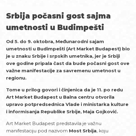
Srbija počasni gost sajma
umetnosti u Budimpešti
Od 5. do 9. oktobra, Međunarodni sajam
umetnosti u Budimpešti (Art Market Budapest) bio
je u znaku Srbije i srpskih umetnika, jer je Srbiji
ove godine pripala čast da bude počasni gost ove
važne manifestacije za savremenu umetnost u
regionu.
Tome u prilog govori i činjenica da je 11. po redu
Art Market Budapest u Balna centru otvorila
upravo
potpredsednica Vlade i ministarka kulture
i informisanja Republike Srbije, Maja Gojković.
Art Market Budapest predstavila je važnu
manifestaciju pod nazivom
Most Srbija
, koju