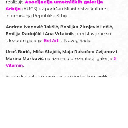
realizuje
Asocijacija umetničkih galerija
Srbije
(AUGS) uz podršku Ministarstva kulture i
informisanja Republike Srbije.
Andrea Ivanović Jakšić, Bosiljka Zirojević Lečić,
Emilija Radojčić i Ana Vrtačnik
predstavljene su
izložbom galerije
Bel Art
iz Novog Sada.
Uroš Đurić, Mića Stajčić, Maja Rakočev Cvijanov i
Marina Marković
nalaze se u prezentaciji galerije
X
Vitamin.
Svojim koloritom i zanimljivom postavkom veliku
pažnju posetilaca privlače umetnici
Joškin Šiljan i
Aleksandar Kempa Stanojević
u okviru
štanda
galerije Štab.
Galerija Novembar
zastupala je umetnike
Brankicu
Žilović Chauvain, Miliju Čpajak i Ninu Ivanović,
a u
okviru prezentacije
galerije Rima
našli su se