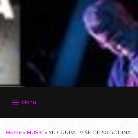
Menu
Home
»
MUSIC
»
YU GRUPA - VIŠE OD 50 GODINA