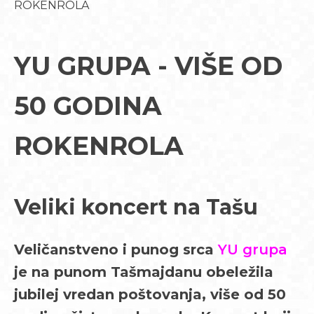
ROKENROLA
YU GRUPA - VIŠE OD
50 GODINA
ROKENROLA
Veliki koncert na Tašu
Veličanstveno i punog srca
YU grupa
je na punom Tašmajdanu obeležila
jubilej vredan poštovanja, više od 50