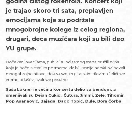
godina čistog rokenrola. Koncert koji
je trajao skoro tri sata, preplavljen
emocijama koje su podržale
mnogobrojne kolege iz celog regiona,
drugari, deca muzičara koji su bili deo
YU grupe.
Dočekani ovacijama, publici su od samog starta pružili svirku
koja je počela starijim pesmama, da bi kasnije horski svi pevali
mnogobrojne hitove, dok su svojim gitarskim rifovima Jelići sve
vreme oduševljavali sve prisutne.
Saša Lokner je većinu koncerta delio sa bendom, a
smenjivali su Dejan Cukić , Čutura, Jimmi, Zele, Tihomir
Pop Asanaović, Bajaga, Dado Topić, Đule, Bora Čorba,
Aleksandra Đelmaš, David Micić, Vlatko Stefanovski,
Aleksa Jelić, Bruno Langer.
Koncert je organizovao
Marsh Creative Production
, na čelu
sa Markom Maršićevićem, a pobednički tim činili su još i Ivana